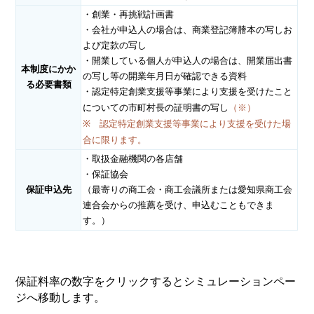
・創業・再挑戦計画書
・会社が申込人の場合は、商業登記簿謄本の写しお
よび定款の写し
・開業している個人が申込人の場合は、開業届出書
本制度にかか
の写し等の開業年月日が確認できる資料
る必要書類
・認定特定創業支援等事業により支援を受けたこと
についての市町村長の証明書の写し
（
※）
※ 認定特定創業支援等事業により支援を受けた場
合に限ります。
・取扱金融機関の各店舗
・保証協会
保証申込先
（最寄りの商工会・商工会議所または愛知県商工会
連合会からの推薦を受け、申込むこともできま
す。）
保証料率の数字をクリックするとシミュレーションペー
ジへ移動します。