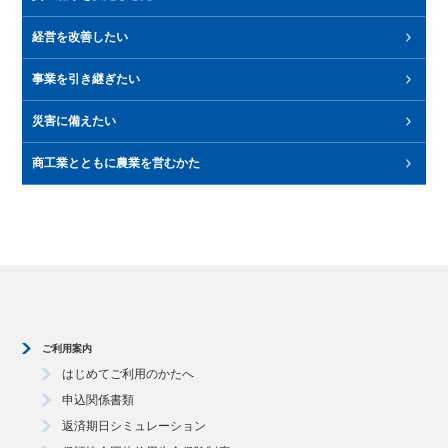
愛知県経済環境適応資金「サポート資金（セーフティネット）」
愛知県経済環境適応資金「災害対応資金」
協調支援型特別保証制度
モニタリング強化型特別保証制度
愛知県経済環境適応資金「パワーアップ資金（補助金つなぎ）」
経営を改善したい
愛知県経済環境適応資金「サポート資金（経営改善借換）」
愛知県経済環境適応資金「サポート資金（条件変更改善）」
事業再生計画実施関連保証 経営改善・再生支援強化型
事業を引き継ぎたい
経営承継借換関連保証
事業承継サポート保証
経営承継関連保証
特定経営承継関連保証
経営承継準備関連保証
特定経営承継準備関連保証
災害に備えたい
愛知県経済環境適応資金 「パワーアップ資金（防災）」
商工業とともに農業を営むかた
ご利用案内
はじめてご利用のかたへ
申込関係書類
返済期日シミュレーション