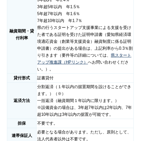
3年超5年以内 年1.5％
5年超7年以内 年1.6％
7年超10年以内 年1.7％
県の行うスタートアップ支援事業による支援を受け
融資期間・貸
た者である証明を受けた証明申請書（愛知県経済環
付利率
境適応資金（創業等支援資金）融資制度に係る証明
申請書）の提出がある場合は、上記利率から0.3％割
り引きます（要件等の詳細については、
県スタート
アップ推進課（HPリンク）
へお問い合わせくださ
い。）。
貸付形式
証書貸付
分割返済（１年以内の据置期間を設けることができ
ます。）（※）
返済方法
一括返済（融資期間１年以内に限ります。）
※設備資金の場合は、3年超7年以内は2年以内、7年
超10年以内は3年以内の据置が可能です。
担保
不要です。
必要となる場合があります。ただし、原則として、
連帯保証人
法人代表者以外は不要です。