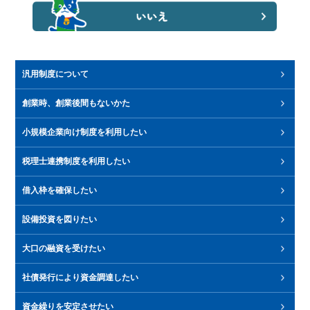
汎用制度について
創業時、創業後間もないかた
創業者カードローン当座貸越根保証
愛知県経済環境適応資金「創業等支援資金（経営者保証免除）」
愛知県経済環境適応資金「創業等支援資金（再挑戦）」
小規模企業向け制度を利用したい
愛知県小規模企業等振興資金「通常資金」
税理士連携制度を利用したい
認定支援税理士連携推進保証「Ｔ連携」
税理士連携中小企業者支援保証
借入枠を確保したい
事業者カードローン当座貸越根保証
流動資産担保融資保証
設備投資を図りたい
ものづくり新エネ応援保証
大口の融資を受けたい
推進保証
協調推進保証（同時実行型「コラボあいち」／ストック型「リレーシ
社債発行により資金調達したい
ョンあいち」）
資金繰りを安定させたい