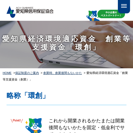
愛知県経済環境適応資金 創業等
支援資金「環創」
HOME
>
保証制度のご案内
>
創業時、創業後間もないかた
> 愛知県経済環境適応資金「創業
等支援資金（創業）」
略称「環創」
これから開業されるかたまたは開業
後間もないかたを固定・低金利でサ