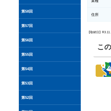
業種
第58回
住所
第57回
【取材日】R3.1
第56回
こ
第55回
第54回
第53回
第52回