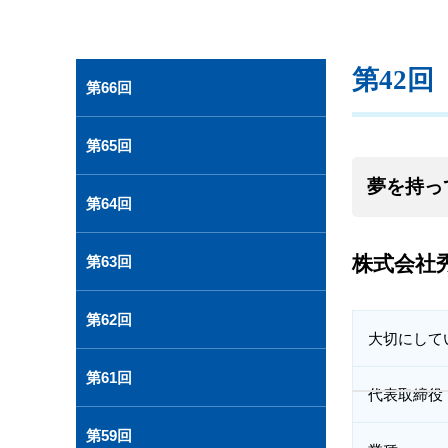
第42回
第66回
第65回
夢を持っ
第64回
株式会社
第63回
第62回
大切にして
第61回
代表取締役
第59回