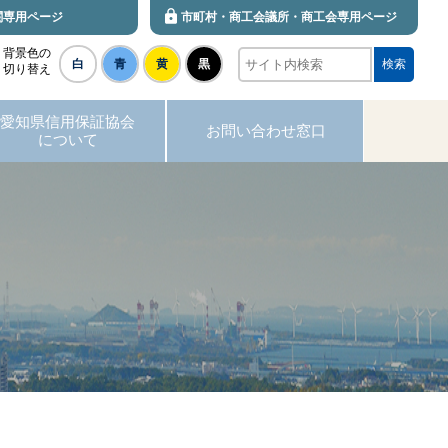
関専用ページ
市町村・商工会議所・商工会専用ページ
背景色の
白
青
黄
黒
検索
切り替え
愛知県信用保証協会
お問い合わせ窓口
について