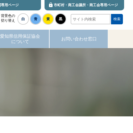
関専用ページ
市町村・商工会議所・商工会専用ページ
背景色の
白
青
黄
黒
検索
切り替え
愛知県信用保証協会
お問い合わせ窓口
について