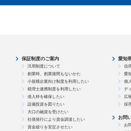
保証制度のご案内
愛知
汎用制度について
信
創業時、創業後間もないかた
愛
小規模企業向け制度を利用したい
個
税理士連携制度を利用したい
デ
借入枠を確保したい
広
設備投資を図りたい
採
大口の融資を受けたい
お問
社債発行により資金調達したい
お
資金繰りを安定させたい